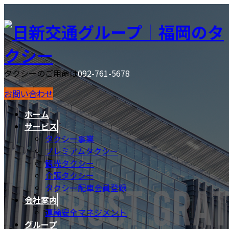
コ
ナ
ン
ビ
テ
ゲ
ン
ー
ツ
シ
へ
ョ
タクシーのご用命は
092-761-5678
ス
ン
お問い合わせ
キ
に
ッ
移
ホーム
プ
動
サービス
タクシー事業
プレミアムタクシー
観光タクシー
介護タクシー
タクシー配車会員登録
会社案内
運輸安全マネジメント
グループ